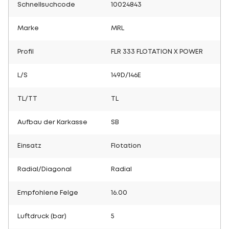
Schnellsuchcode
10024843
Marke
MRL
Profil
FLR 333 FLOTATION X POWER
L/S
149D/146E
TL/TT
TL
Aufbau der Karkasse
SB
Einsatz
Flotation
Radial/Diagonal
Radial
Empfohlene Felge
16.00
Luftdruck (bar)
5