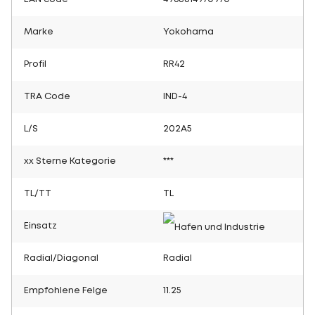
Marke
Yokohama
Profil
RR42
TRA Code
IND-4
L/S
202A5
xx Sterne Kategorie
***
TL/TT
TL
Einsatz
Radial/Diagonal
Radial
Empfohlene Felge
11.25