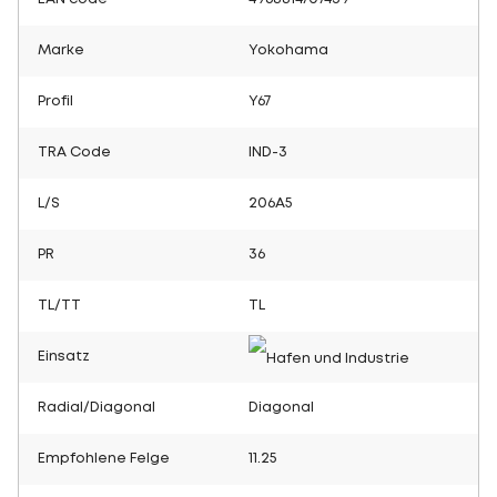
Marke
Yokohama
Profil
Y67
TRA Code
IND-3
L/S
206A5
PR
36
TL/TT
TL
Einsatz
Radial/Diagonal
Diagonal
Empfohlene Felge
11.25