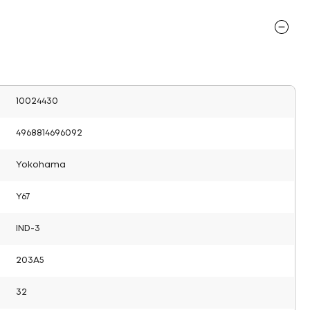
10024430
4968814696092
Yokohama
Y67
IND-3
203A5
32