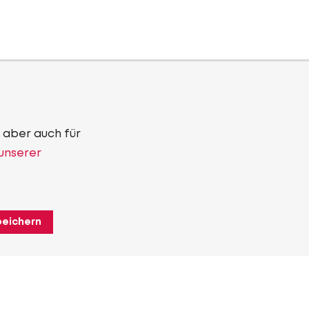
 aber auch für
 unserer
peichern