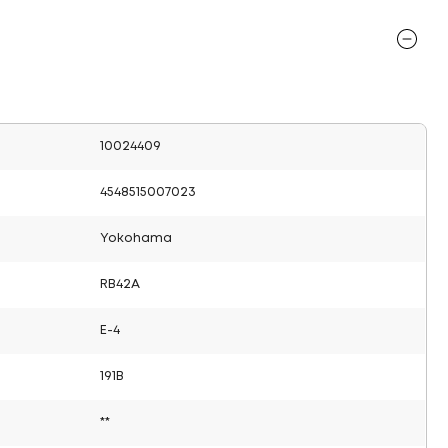
10024409
4548515007023
Yokohama
RB42A
E-4
191B
**