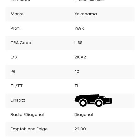
Marke
Yokohama
Profil
Y69K
TRA Code
L-5S
L/S
218A2
PR
40
TL/TT
TL
Einsatz
Radial/Diagonal
Diagonal
Empfohlene Felge
22.00