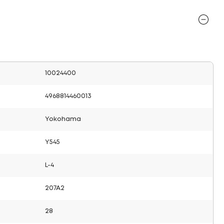
10024400
4968814460013
Yokohama
Y545
L-4
207A2
28