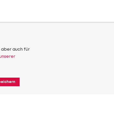
 aber auch für
 unserer
peichern