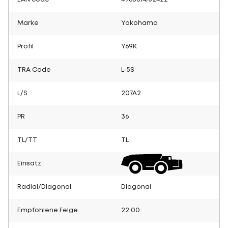
Marke
Yokohama
Profil
Y69K
TRA Code
L-5S
L/S
207A2
PR
36
TL/TT
TL
Einsatz
Radial/Diagonal
Diagonal
Empfohlene Felge
22.00