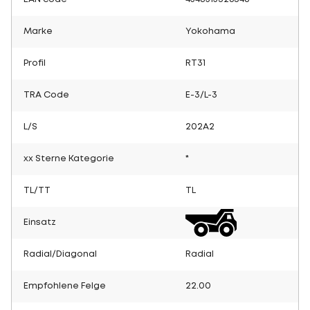
Marke
Yokohama
Profil
RT31
TRA Code
E-3/L-3
L/S
202A2
xx Sterne Kategorie
*
TL/TT
TL
Einsatz
Radial/Diagonal
Radial
Empfohlene Felge
22.00