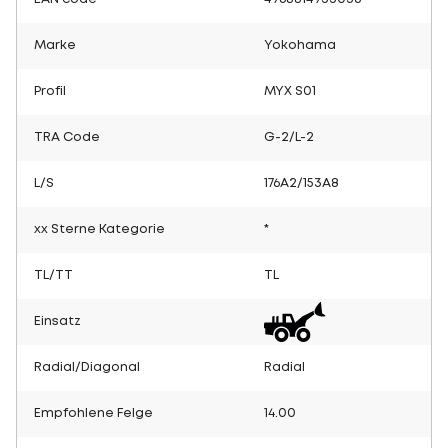
Marke
Yokohama
Profil
MYX S01
TRA Code
G-2/L-2
L/S
176A2/153A8
xx Sterne Kategorie
*
TL/TT
TL
Einsatz
Radial/Diagonal
Radial
Empfohlene Felge
14.00