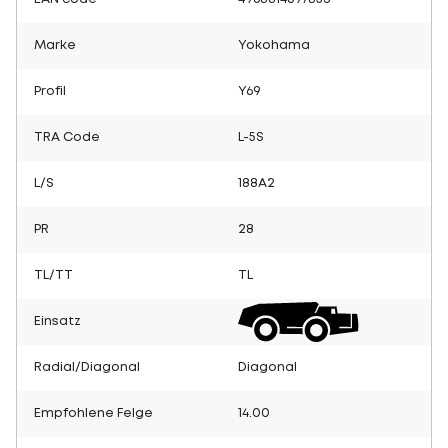
Marke
Yokohama
Profil
Y69
TRA Code
L-5S
L/S
188A2
PR
28
TL/TT
TL
Einsatz
Radial/Diagonal
Diagonal
Empfohlene Felge
14.00