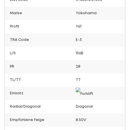
Marke
Yokohama
Profil
Y67
TRA Code
E-3
L/S
156B
PR
28
TL/TT
TT
Einsatz
Radial/Diagonal
Diagonal
Empfohlene Felge
8.50V