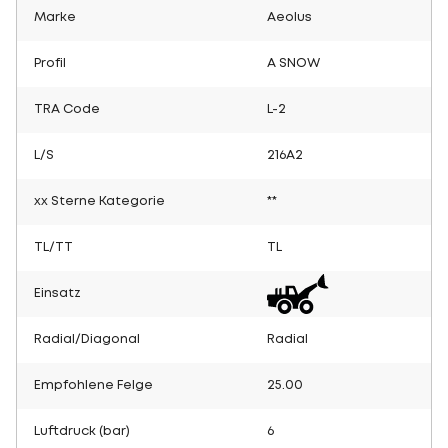
Marke
Aeolus
Profil
A SNOW
TRA Code
L-2
L/S
216A2
xx Sterne Kategorie
**
TL/TT
TL
Einsatz
Radial/Diagonal
Radial
Empfohlene Felge
25.00
Luftdruck (bar)
6