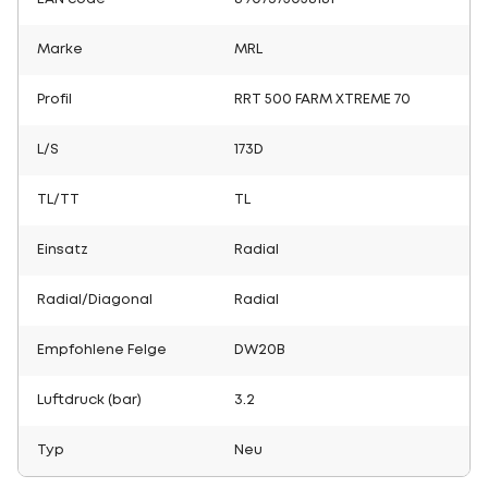
Marke
MRL
Profil
RRT 500 FARM XTREME 70
L/S
173D
TL/TT
TL
Einsatz
Radial
Radial/Diagonal
Radial
Empfohlene Felge
DW20B
Luftdruck (bar)
3.2
Typ
Neu