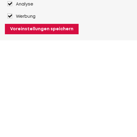
Analyse
Werbung
Voreinstellungen speichern
Über Heuver
Heuver
Geschichte
Mehr Über Heuver