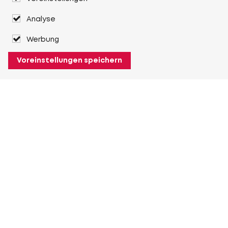
Analyse
Werbung
Voreinstellungen speichern
Über Heuver
Heuver
Geschichte
Mehr Über Heuver