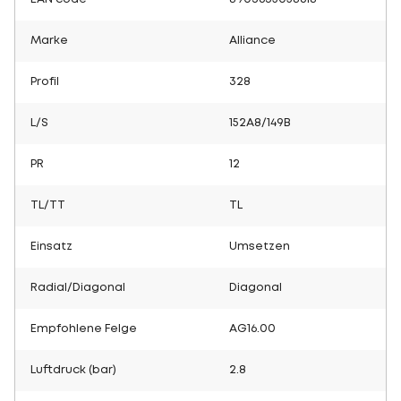
Marke
Alliance
Profil
328
L/S
152A8/149B
PR
12
TL/TT
TL
Einsatz
Umsetzen
Radial/Diagonal
Diagonal
Empfohlene Felge
AG16.00
Luftdruck (bar)
2.8