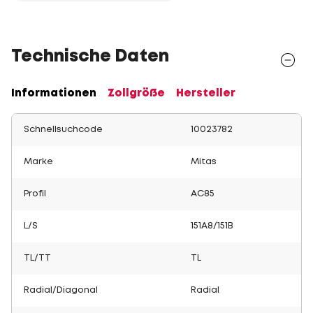
Technische Daten
Informationen
Zollgröße
Hersteller
Schnellsuchcode
10023782
Marke
Mitas
Profil
AC85
L/S
151A8/151B
TL/TT
TL
Radial/Diagonal
Radial