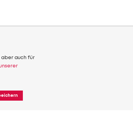
 aber auch für
 unserer
peichern