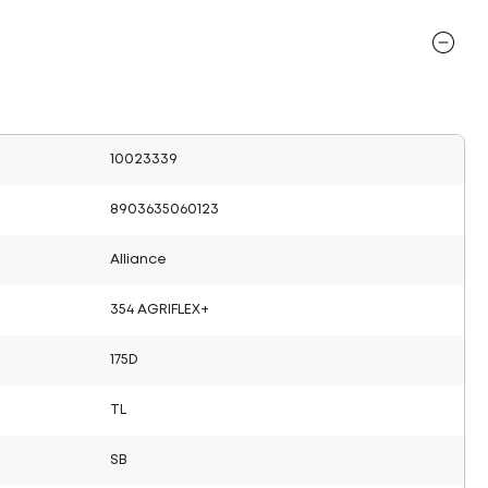
10023339
8903635060123
Alliance
354 AGRIFLEX+
175D
TL
SB