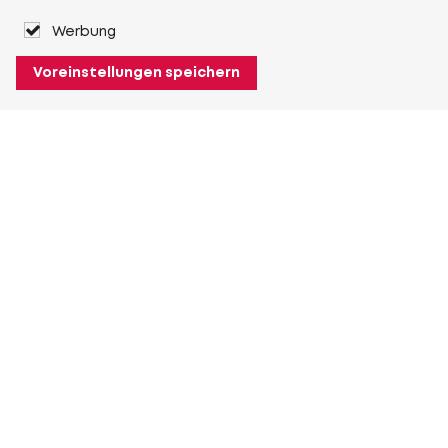
Werbung
Voreinstellungen speichern
Über Heuver
Heuver
Geschichte
Mehr Über Heuver
Mein Heuver