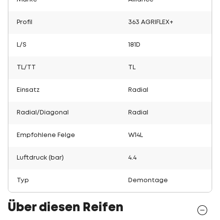
Profil
363 AGRIFLEX+
L/S
181D
TL/TT
TL
Einsatz
Radial
Radial/Diagonal
Radial
Empfohlene Felge
W14L
Luftdruck (bar)
4.4
Typ
Demontage
Über diesen Reifen