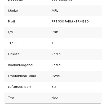
Marke
MRL
Profil
RRT 500 FARM XTRME 80
L/S
169D
TL/TT
TL
Einsatz
Radial
Radial/Diagonal
Radial
Empfohlene Felge
DW16L
Luftdruck (bar)
3.2
Typ
Neu