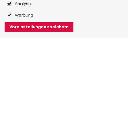
Analyse
Werbung
Voreinstellungen speichern
Über Heuver
Heuver
Geschichte
Mehr Über Heuver