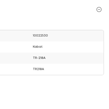
10022530
Kabat
TR-218A
TR218A