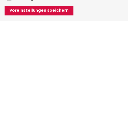
Voreinstellungen speichern
Über Heuver
Heuver
Geschichte
Mehr Über Heuver
Mein Heuver