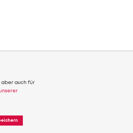
 aber auch für
 unserer
peichern