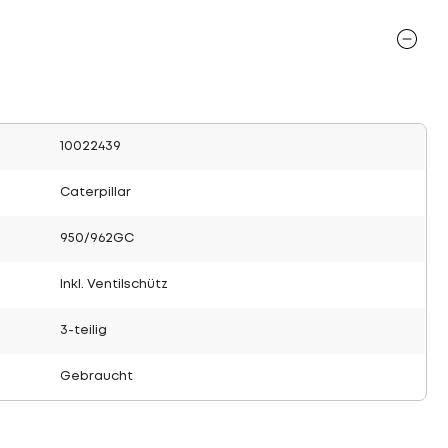
10022439
Caterpillar
950/962GC
Inkl. Ventilschütz
3-teilig
Gebraucht