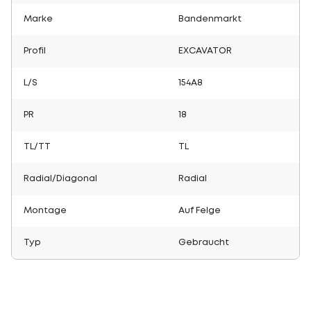
Marke
Bandenmarkt
Profil
EXCAVATOR
L/S
154A8
PR
18
TL/TT
TL
Radial/Diagonal
Radial
Montage
Auf Felge
Typ
Gebraucht