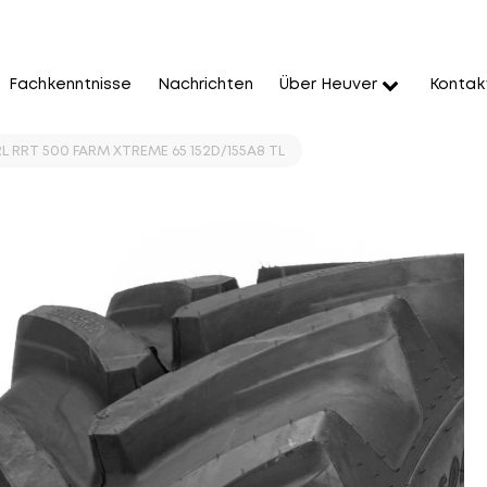
Fachkenntnisse
Nachrichten
Über Heuver
Kontak
L RRT 500 FARM XTREME 65 152D/155A8 TL