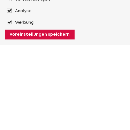
Analyse
Werbung
Voreinstellungen speichern
Über Heuver
Heuver
Geschichte
Mehr Über Heuver