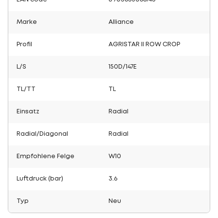
Marke
Alliance
Profil
AGRISTAR II ROW CROP
L/S
150D/147E
TL/TT
TL
Einsatz
Radial
Radial/Diagonal
Radial
Empfohlene Felge
W10
Luftdruck (bar)
3.6
Typ
Neu