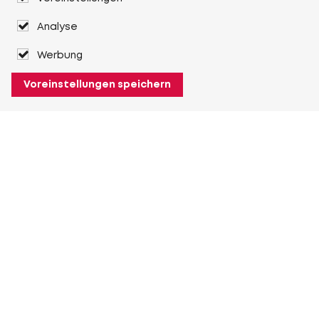
Analyse
Werbung
Voreinstellungen speichern
Über Heuver
Heuver
Geschichte
Mehr Über Heuver