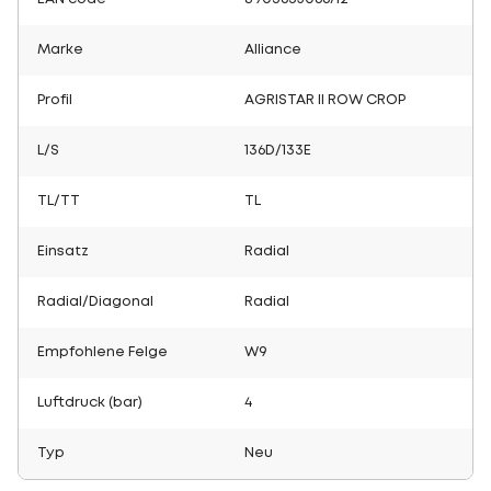
Marke
Alliance
Profil
AGRISTAR II ROW CROP
L/S
136D/133E
TL/TT
TL
Einsatz
Radial
Radial/Diagonal
Radial
Empfohlene Felge
W9
Luftdruck (bar)
4
Typ
Neu