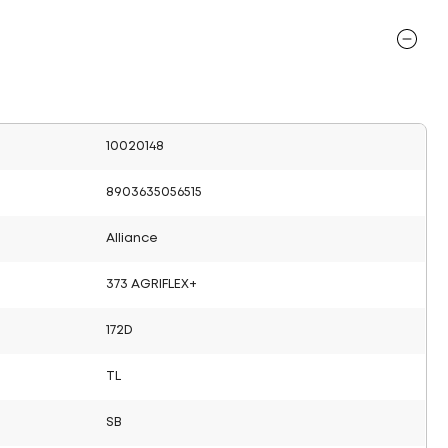
10020148
8903635056515
Alliance
373 AGRIFLEX+
172D
TL
SB