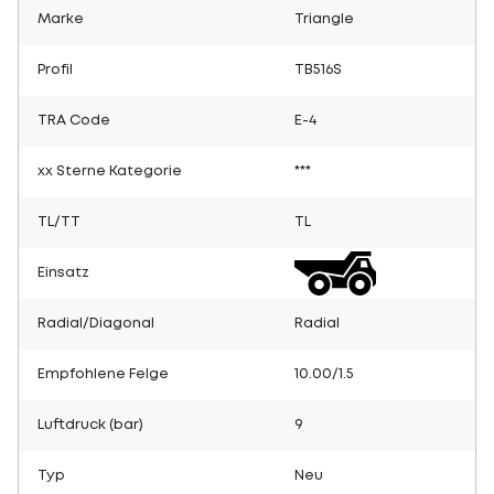
Marke
Triangle
Profil
TB516S
TRA Code
E-4
xx Sterne Kategorie
***
TL/TT
TL
Einsatz
Radial/Diagonal
Radial
Empfohlene Felge
10.00/1.5
Luftdruck (bar)
9
Typ
Neu