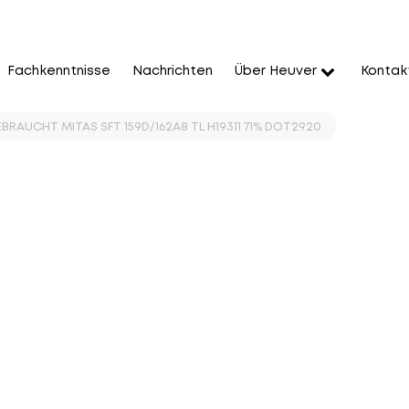
Fachkenntnisse
Nachrichten
Über Heuver
Kontak
BRAUCHT MITAS SFT 159D/162A8 TL H19311 71% DOT2920