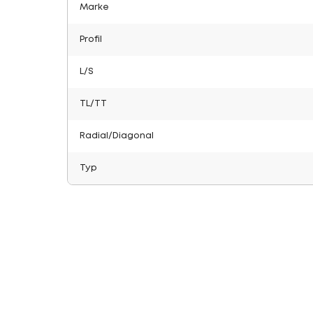
Marke
Profil
L/S
TL/TT
Radial/Diagonal
Typ