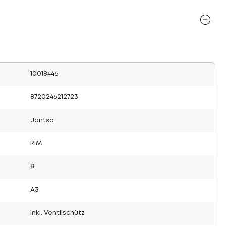
10018446
8720246212723
Jantsa
RIM
8
A3
Inkl. Ventilschütz