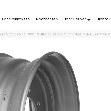
Fachkenntnisse
Nachrichten
Über Heuver
Kontak
TSA (160527) RAL 9006 SILBER 221-275-8 A3 ET0 INKL. VENTIL PROTEC