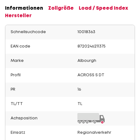
Informationen
Zollgröße
Load / Speed Index
Hersteller
Schnellsuchcode
10018363
EAN code
8720246211375
Marke
Albourgh
Profil
ACROSS S DT
PR
16
TL/TT
TL
Achsposition
Einsatz
Regionalverkehr