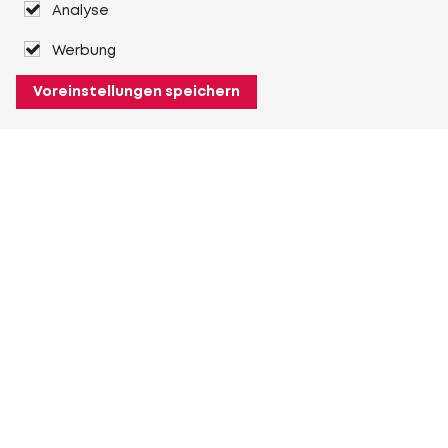
Analyse
Werbung
Voreinstellungen speichern
Über Heuver
Heuver
Geschichte
Mehr Über Heuver