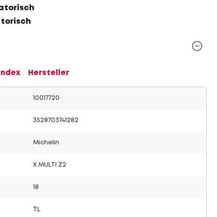
atorisch
atorisch
Index
Hersteller
10017720
3528703741282
Michelin
X MULTI Z2
18
TL