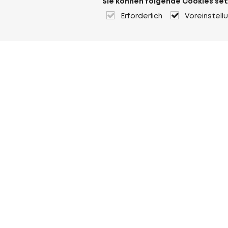
Sie können folgende Cookies set
Erforderlich
Voreinstell
Über Heuver
Heuver
Geschichte
Mehr Über Heuver
Mein Heuver