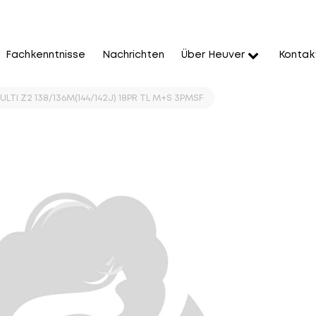
Fachkenntnisse
Nachrichten
Über Heuver
Kontak
ULTI Z2 138/136M(144/142J) 18PR TL M+S 3PMSF