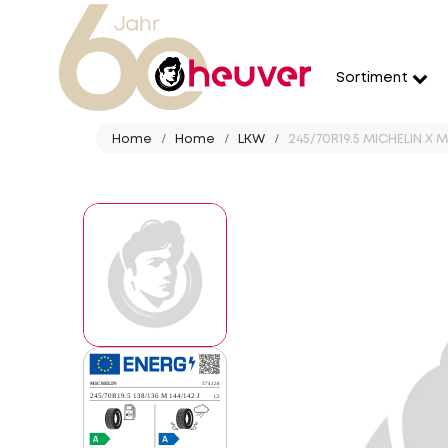
Sortiment
Home
Home
LKW
245/70R19.5 MICHELIN X M