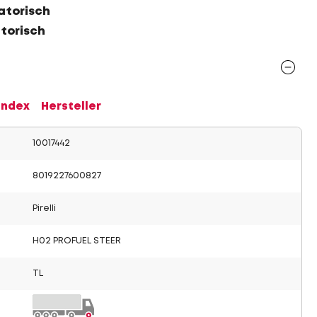
atorisch
atorisch
Index
Hersteller
10017442
8019227600827
Pirelli
H02 PROFUEL STEER
TL