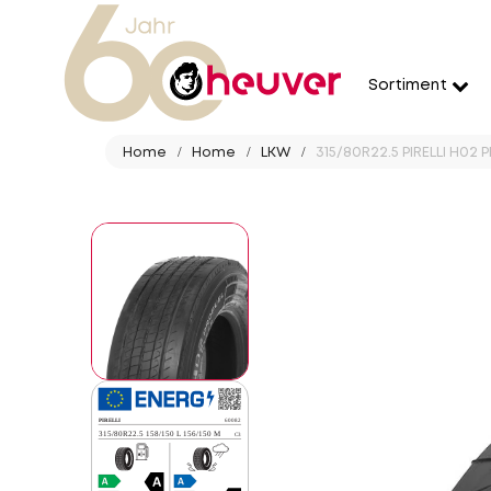
Sortiment
Home
Home
LKW
315/80R22.5 PIRELLI H02 