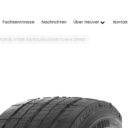
Fachkenntnisse
Nachrichten
Über Heuver
Kontak
PROFUEL STEER 158/150L(156/150M) TL M+S 3PMSF