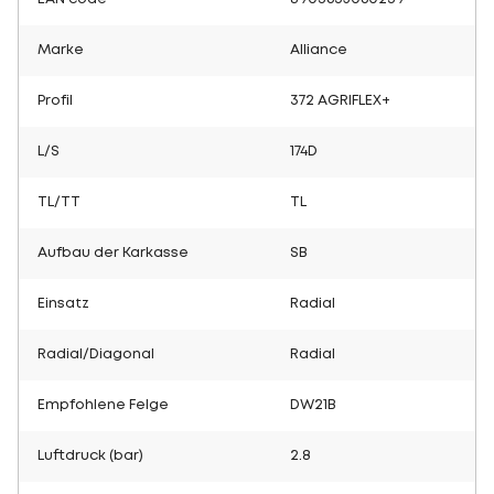
Marke
Alliance
Profil
372 AGRIFLEX+
L/S
174D
TL/TT
TL
Aufbau der Karkasse
SB
Einsatz
Radial
Radial/Diagonal
Radial
Empfohlene Felge
DW21B
Luftdruck (bar)
2.8