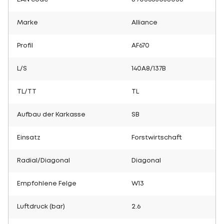
Marke
Alliance
Profil
AF670
L/S
140A8/137B
TL/TT
TL
Aufbau der Karkasse
SB
Einsatz
Forstwirtschaft
Radial/Diagonal
Diagonal
Empfohlene Felge
W13
Luftdruck (bar)
2.6