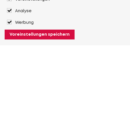
Analyse
Werbung
Voreinstellungen speichern
Über Heuver
Heuver
Geschichte
Mehr Über Heuver