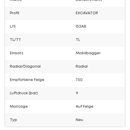
Profil
EXCAVATOR
L/S
152A8
TL/TT
TL
Einsatz
Mobilbagger
Radial/Diagonal
Radial
Empfohlene Felge
7.50
Luftdruck (bar)
9
Montage
Auf Felge
Typ
Neu