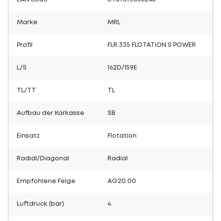
Marke
MRL
Profil
FLR 335 FLOTATION S POWER
L/S
162D/159E
TL/TT
TL
Aufbau der Karkasse
SB
Einsatz
Flotation
Radial/Diagonal
Radial
Empfohlene Felge
AG20.00
Luftdruck (bar)
4