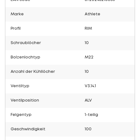
Marke
Athlete
Profil
RIM
Schraublöcher
10
Bolzenlochtyp
M22
Anzahl der Kühllöcher
10
Ventiltyp
V3.14.1
Ventilposition
ALV
Felgentyp
1-teilig
Geschwindigkeit
100