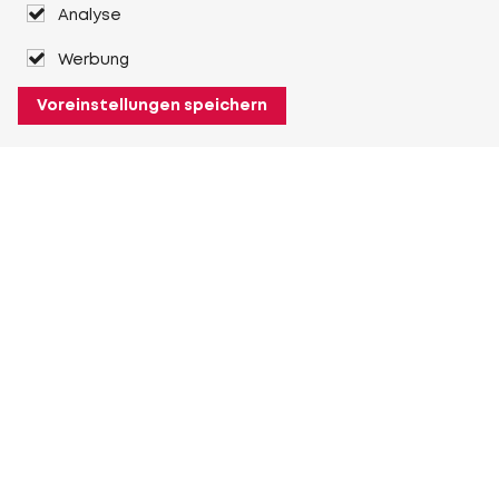
Analyse
Werbung
Voreinstellungen speichern
Über Heuver
Heuver
Geschichte
Mehr Über Heuver