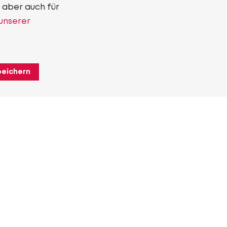
 aber auch für
 unserer
peichern