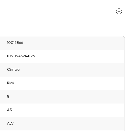
10015866
8720246214826
Cimac
RIM
8
A3
ALV