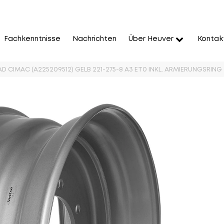
Fachkenntnisse
Nachrichten
Über Heuver
Kontak
AD CIMAC (A225209512) GELB 221-275-8 A3 ET0 INKL. ARMIERUNGSRING