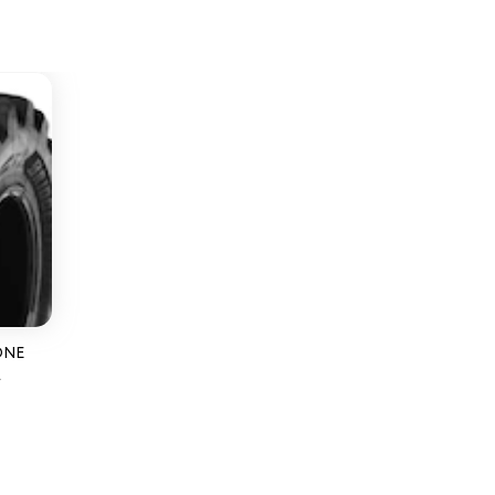
ONE
L