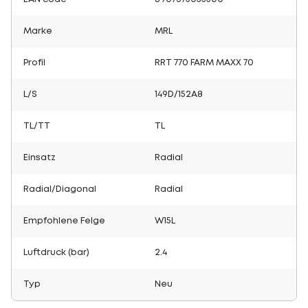
Marke
MRL
Profil
RRT 770 FARM MAXX 70
L/S
149D/152A8
TL/TT
TL
Einsatz
Radial
Radial/Diagonal
Radial
Empfohlene Felge
W15L
Luftdruck (bar)
2.4
Typ
Neu