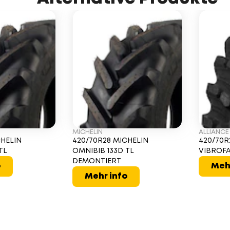
MICHELIN
ALLIANCE
CHELIN
420/70R28 MICHELIN
420/70R
TL
OMNIBIB 133D TL
VIBROFA
DEMONTIERT
o
Meh
Mehr info