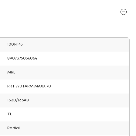
10014145
8907375056064
MRL
RRT 770 FARM MAXX 70
133D/136A8
TL
Radial