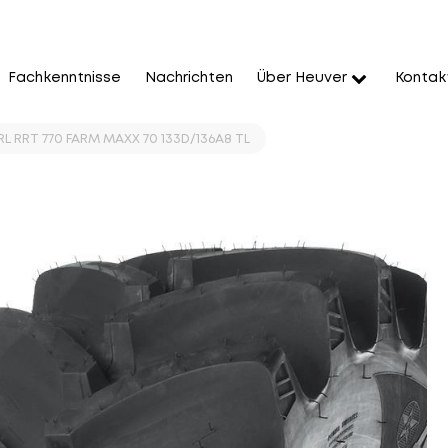
Fachkenntnisse
Nachrichten
Über Heuver
Kontak
L RRT 770 FARM MAXX 70 133D/136A8 TL