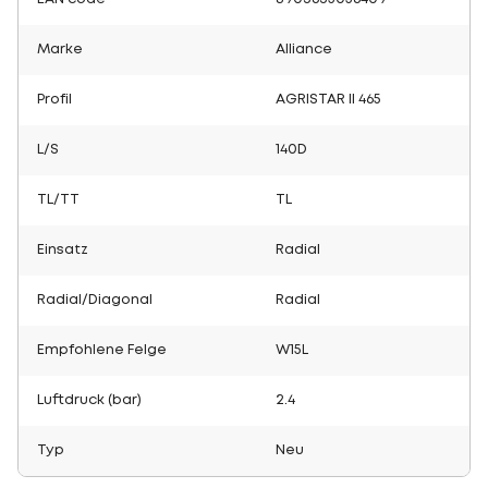
Marke
Alliance
Profil
AGRISTAR II 465
L/S
140D
TL/TT
TL
Einsatz
Radial
Radial/Diagonal
Radial
Empfohlene Felge
W15L
Luftdruck (bar)
2.4
Typ
Neu