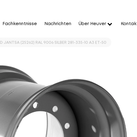
Fachkenntnisse
Nachrichten
Über Heuver
Kontak
 JANTSA (25262) RAL 9006 SILBER 281-335-10 A3 ET-50