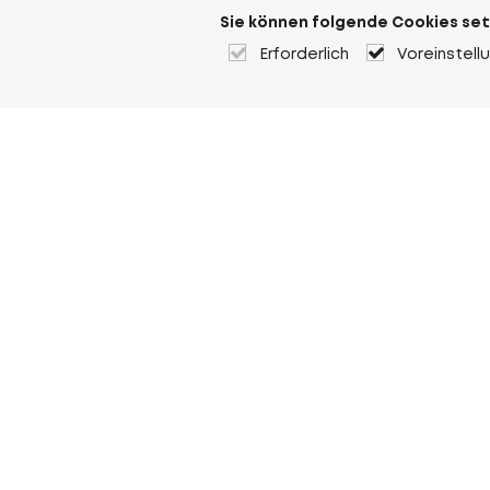
Sie können folgende Cookies set
Erforderlich
Voreinstell
Über Heuver
Heuver
Geschichte
Mehr Über Heuver