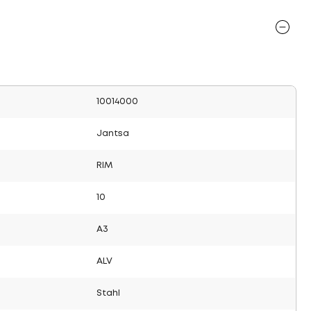
10014000
Jantsa
RIM
10
A3
ALV
Stahl