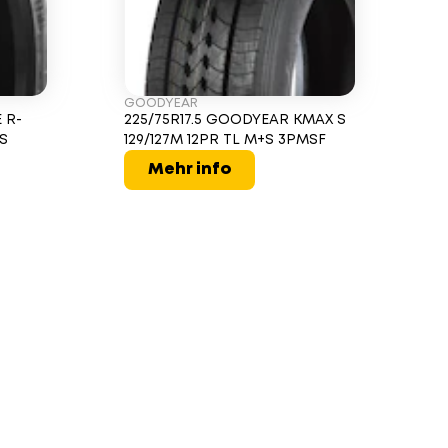
GOODYEAR
 R-
225/75R17.5 GOODYEAR KMAX S
+S
129/127M 12PR TL M+S 3PMSF
Mehr info