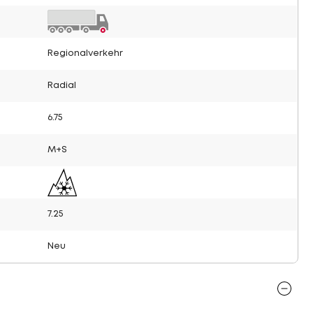
Regionalverkehr
Radial
6.75
M+S
7.25
Neu