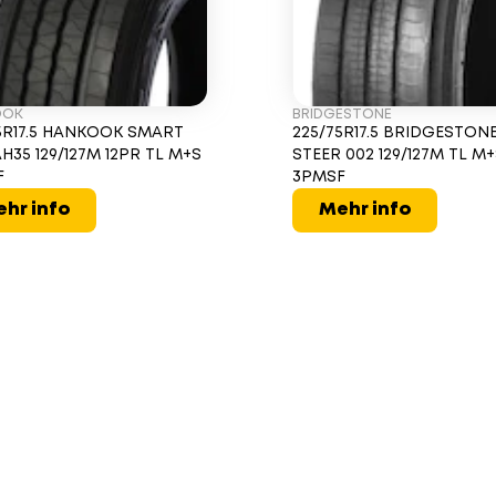
OOK
BRIDGESTONE
5R17.5 HANKOOK SMART
225/75R17.5 BRIDGESTONE
AH35 129/127M 12PR TL M+S
STEER 002 129/127M TL M
F
3PMSF
hr info
Mehr info