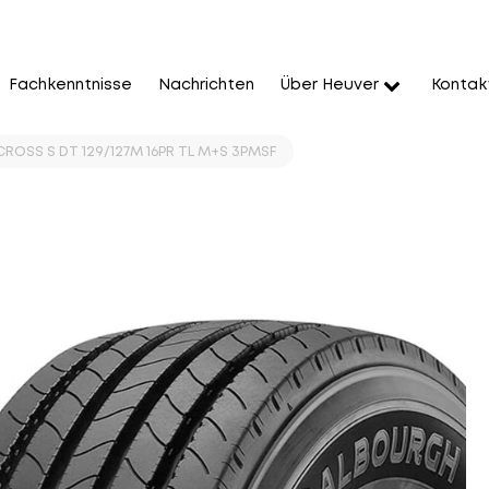
Fachkenntnisse
Nachrichten
Über Heuver
Kontak
ROSS S DT 129/127M 16PR TL M+S 3PMSF