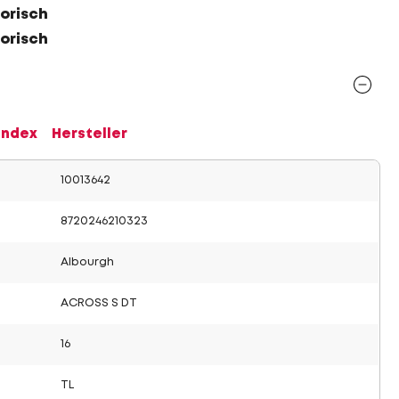
orisch
orisch
Index
Hersteller
10013642
8720246210323
Albourgh
ACROSS S DT
16
TL