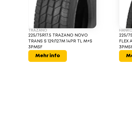
TRAZANO
HANK
225/75R17.5 TRAZANO NOVO
225/7
TRANS S 129/127M 14PR TL M+S
FLEX 
3PMSF
3PMS
Mehr info
Me