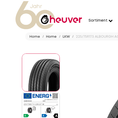
Sortiment
Home
Home
LKW
225/75R17.5 ALBOURGH AC