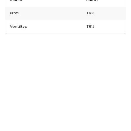
Profil
TR15
Ventiltyp
TR15