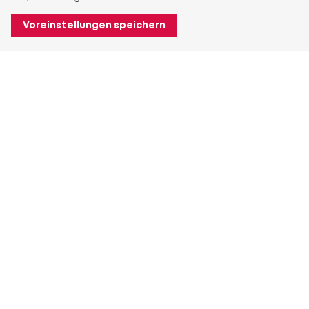
Voreinstellungen speichern
Über Heuver
Heuver
Geschichte
Mehr Über Heuver
Mein Heuver