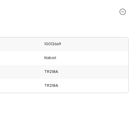
10012669
Kabat
TR218A
TR218A