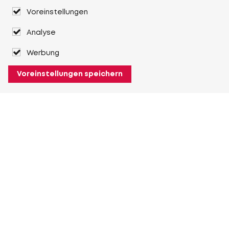
Voreinstellungen
Analyse
Werbung
Voreinstellungen speichern
Über Heuver
Heuver
Geschichte
Mehr Über Heuver
Mein Heuver
Einloggen