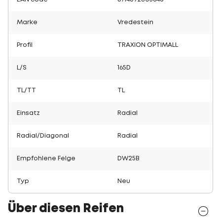
Marke
Vredestein
Profil
TRAXION OPTIMALL
L/S
165D
TL/TT
TL
Einsatz
Radial
Radial/Diagonal
Radial
Empfohlene Felge
DW25B
Typ
Neu
Über diesen Reifen